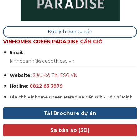
Đặt lịch hẹn tư vấn
VINHOMES GREEN PARADISE
CẦN GIỜ
Email:
kinhdoanh@sieudothiesg.vn
Website:
Siêu Đô Thị ESG VN
Hotline:
0822 63 3979
Địa chỉ: Vinhome Green Paradise Cần Giờ - Hồ Chí Minh
Tải Brochure dự án
Sa bàn ảo (3D)